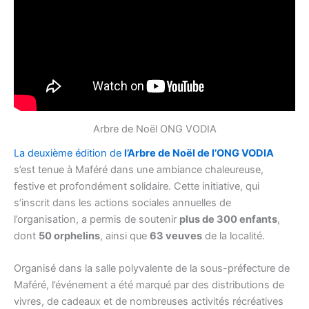
Arbre de Noël ONG VODIA
La deuxième édition de
l’Arbre de Noël de l’ONG VODIA
s’est tenue à Maféré dans une ambiance chaleureuse,
festive et profondément solidaire. Cette initiative, qui
s’inscrit dans les actions sociales annuelles de
l’organisation, a permis de soutenir
plus de 300 enfants
,
dont
50 orphelins
, ainsi que
63 veuves
de la localité.
Organisé dans la salle polyvalente de la sous-préfecture de
Maféré, l’événement a été marqué par des distributions de
vivres, de cadeaux et de nombreuses activités récréatives